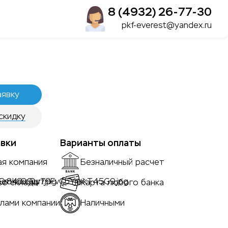
8 (4932) 26-77-30
pkf-everest@yandex.ru
аявку
скидку
вки
Варианты оплаты
ая компания
Безналичный расчет
со склада
Карта любого банка
лами компании
Наличными